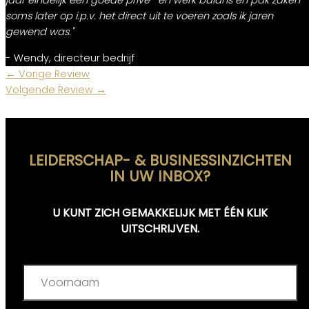
soms later op i.p.v. het direct uit te voeren zoals ik jaren
gewend was."
- Wendy, directeur bedrijf
←
Vorige Review
Volgende Review
→
LEIDERSCHAP- & BUSINESSINZICHTEN
IN UW INBOX?
U KUNT ZICH GEMAKKELIJK MET ÉÉN KLIK
UITSCHRIJVEN.
Voornaam